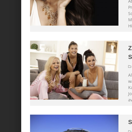
A
P
S
M
H
Z
A
w
K
J
a
S