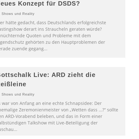
eues Konzept für DSDS?
Shows und Reality
er hätte gedacht, dass Deutschlands erfolgreichste
astingshow derart ins Straucheln geraten würde?
rnüchternde Quoten und Probleme mit dem
ugendschutz gehörten zu den Hauptproblemen der
erade zuende gegang
...
ottschalk Live: ARD zieht die
eißleine
Shows und Reality
s war von Anfang an eine echte Schnapsidee: Der
hemalige Zeremonienmeister von „Wetten dass ...?“ sollte
en ARD-Vorabend beleben, und das in Form einer
albstündigen Talkshow mit Live-Beteiligung der
uschau
...