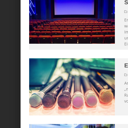
S
E
w
I
u
Ei
E
A
„n
R
v