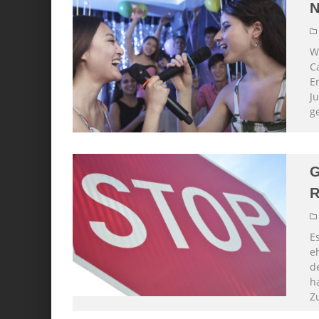
N
W
C
E
J
g
G
R
E
e
d
h
Z