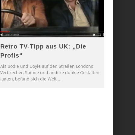
Retro TV-Tipp aus UK: „Die
Profis“
Als Bodie und Doyle auf den Straßen Londons
Verbrecher, Spione und andere dunkle Gestalten
jagten, befand sich die Welt
...