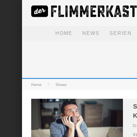
HOME
NEWS
SERIEN
Home
Shows
S
K
K