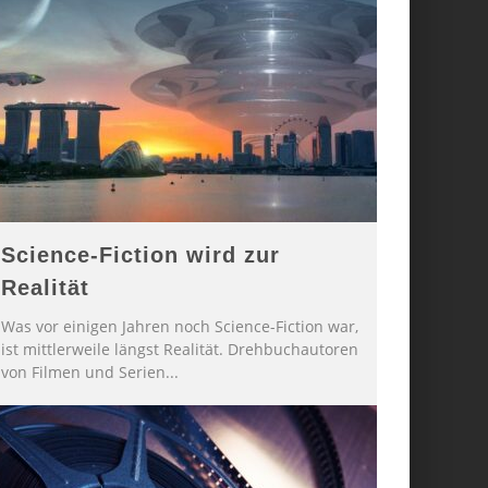
Science-Fiction wird zur
Realität
Was vor einigen Jahren noch Science-Fiction war,
ist mittlerweile längst Realität. Drehbuchautoren
von Filmen und Serien
...