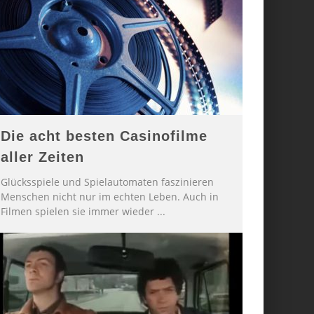
Die acht besten Casinofilme
aller Zeiten
Glücksspiele und Spielautomaten faszinieren
Menschen nicht nur im echten Leben. Auch in
Filmen spielen sie immer wieder
...