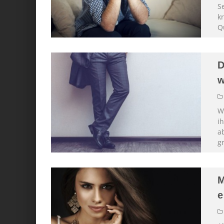
S
k
Q
D
w
W
i
a
g
M
e