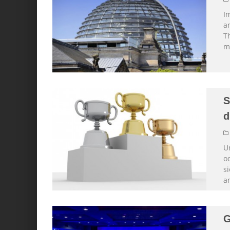
I
an
T
m
S
d
U
od
s
a
G