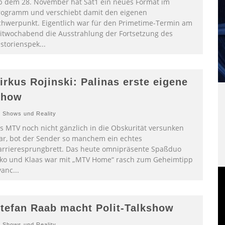
b dem 28. November hat Sat1 ein neues Format im
rogramm und verschiebt damit den eigenen
chwerpunkt. Eigentlich war für den Primetime-Termin am
itwochabend die Ausstrahlung der Fortsetzung des
istorienspek
...
irkus Rojinski: Palinas erste eigene
Show
Shows und Reality
ls MTV noch nicht gänzlich in die Obskurität versunken
ar, bot der Sender so manchem ein echtes
arrieresprungbrett. Das heute omnipräsente Spaßduo
oko und Klaas war mit „MTV Home“ rasch zum Geheimtipp
vanc
...
tefan Raab macht Polit-Talkshow
Shows und Reality