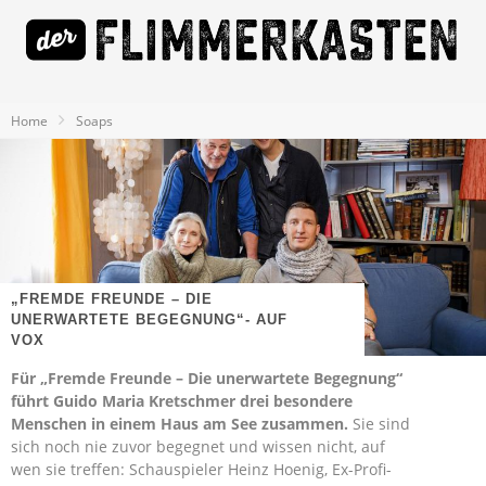
Home
Soaps
„FREMDE FREUNDE – DIE
UNERWARTETE BEGEGNUNG“- AUF
VOX
Für „Fremde Freunde – Die unerwartete Begegnung“
führt Guido Maria Kretschmer drei besondere
Menschen in einem Haus am See zusammen.
Sie sind
sich noch nie zuvor begegnet und wissen nicht, auf
wen sie treffen: Schauspieler Heinz Hoenig, Ex-Profi-