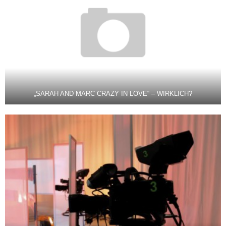
„SARAH AND MARC CRAZY IN LOVE“ – WIRKLICH?