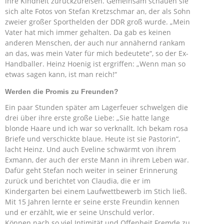
ihre Kindheit zurückzureisen. Gemeinsam schauen sie
sich alte Fotos von Stefan Kretzschmar an, der als Sohn
zweier großer Sporthelden der DDR groß wurde. „Mein
Vater hat mich immer gehalten. Da gab es keinen
anderen Menschen, der auch nur annähernd rankam
an das, was mein Vater für mich bedeutete“, so der Ex-
Handballer. Heinz Hoenig ist ergriffen: „Wenn man so
etwas sagen kann, ist man reich!“
Werden die Promis zu Freunden?
Ein paar Stunden später am Lagerfeuer schwelgen die
drei über ihre erste große Liebe: „Sie hatte lange
blonde Haare und ich war so verknallt. Ich bekam rosa
Briefe und verschickte blaue. Heute ist sie Pastorin“,
lacht Heinz. Und auch Eveline schwärmt von ihrem
Exmann, der auch der erste Mann in ihrem Leben war.
Dafür geht Stefan noch weiter in seiner Erinnerung
zurück und berichtet von Claudia, die er im
Kindergarten bei einem Laufwettbewerb im Stich ließ.
Mit 15 Jahren lernte er seine erste Freundin kennen
und er erzählt, wie er seine Unschuld verlor.
Können nach so viel Intimität und Offenheit Fremde zu