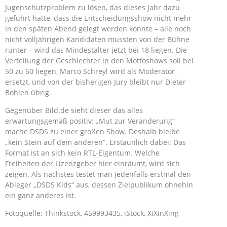
Jugenschutzproblem zu lösen, das dieses Jahr dazu
geführt hatte, dass die Entscheidungsshow nicht mehr
in den späten Abend gelegt werden konnte – alle noch
nicht volljährigen Kandidaten mussten von der Bühne
runter – wird das Mindestalter jetzt bei 18 liegen. Die
Verteilung der Geschlechter in den Mottoshows soll bei
50 zu 50 liegen, Marco Schreyl wird als Moderator
ersetzt, und von der bisherigen Jury bleibt nur Dieter
Bohlen übrig.
Gegenüber Bild.de sieht dieser das alles
erwartungsgemäß positiv: „Mut zur Veränderung“
mache DSDS zu einer großen Show. Deshalb bleibe
„kein Stein auf dem anderen“. Erstaunlich dabei: Das
Format ist an sich kein RTL-Eigentum. Welche
Freiheiten der Lizenzgeber hier einräumt, wird sich
zeigen. Als nächstes testet man jedenfalls erstmal den
Ableger „DSDS Kids“ aus, dessen Zielpublikum ohnehin
ein ganz anderes ist.
Fotoquelle: Thinkstock, 459993435, iStock, XiXinXing