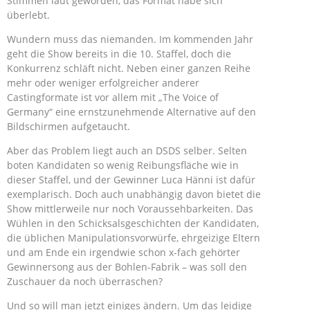
Stimmen laut geworden, das Format habe sich
überlebt.
Wundern muss das niemanden. Im kommenden Jahr
geht die Show bereits in die 10. Staffel, doch die
Konkurrenz schläft nicht. Neben einer ganzen Reihe
mehr oder weniger erfolgreicher anderer
Castingformate ist vor allem mit „The Voice of
Germany“ eine ernstzunehmende Alternative auf den
Bildschirmen aufgetaucht.
Aber das Problem liegt auch an DSDS selber. Selten
boten Kandidaten so wenig Reibungsfläche wie in
dieser Staffel, und der Gewinner Luca Hänni ist dafür
exemplarisch. Doch auch unabhängig davon bietet die
Show mittlerweile nur noch Voraussehbarkeiten. Das
Wühlen in den Schicksalsgeschichten der Kandidaten,
die üblichen Manipulationsvorwürfe, ehrgeizige Eltern
und am Ende ein irgendwie schon x-fach gehörter
Gewinnersong aus der Bohlen-Fabrik – was soll den
Zuschauer da noch überraschen?
Und so will man jetzt einiges ändern. Um das leidige