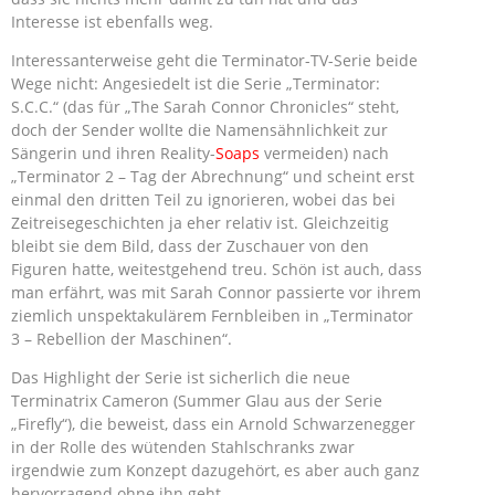
Interesse ist ebenfalls weg.
Interessanterweise geht die Terminator-TV-Serie beide
Wege nicht: Angesiedelt ist die Serie „Terminator:
S.C.C.“ (das für „The Sarah Connor Chronicles“ steht,
doch der Sender wollte die Namensähnlichkeit zur
Sängerin und ihren Reality-
Soaps
vermeiden) nach
„Terminator 2 – Tag der Abrechnung“ und scheint erst
einmal den dritten Teil zu ignorieren, wobei das bei
Zeitreisegeschichten ja eher relativ ist. Gleichzeitig
bleibt sie dem Bild, dass der Zuschauer von den
Figuren hatte, weitestgehend treu. Schön ist auch, dass
man erfährt, was mit Sarah Connor passierte vor ihrem
ziemlich unspektakulärem Fernbleiben in „Terminator
3 – Rebellion der Maschinen“.
Das Highlight der Serie ist sicherlich die neue
Terminatrix Cameron (Summer Glau aus der Serie
„Firefly“), die beweist, dass ein Arnold Schwarzenegger
in der Rolle des wütenden Stahlschranks zwar
irgendwie zum Konzept dazugehört, es aber auch ganz
hervorragend ohne ihn geht.