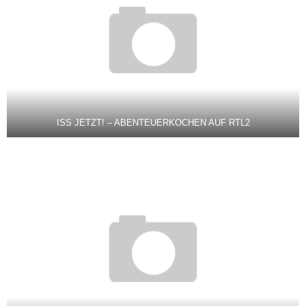
ISS JETZT! – ABENTEUERKOCHEN AUF RTL2