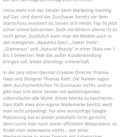
Umso mehr tritt der Sender beim Marketing mächtig
auf Gas. Und damit der Zuschauer bereits vor dem
Startschuss involviert ist, lassen sich Heidis Top 50 jetzt
schon online betrachten. Doch mit Bildern alleine ist es
nicht getan. Zusätzlich kann man die Models auch in
den Kategorien „Beautiful Eyes“, „Sweet Smile“,
„Glamorous“ und „Natural Beauty“ in einer Skala von 1
bis 5 bewerten. Was das außer Kundenbindung
bringen soll, bleibt allerdings schleierhaft.
In der Jury sitzen diesmal Creative-Director Thomas
Hayo und Designer Thomas Rath. Die Namen sagen
dem durchschnittlichen TV-Zuschauer nichts, und so
gibt man sich beim Sender mit wohlklingenden
Lebensläufen alle Mühe, dieses Manko zu kaschieren.
Dass Rath etwa eine eigene Modemarke besitzt, weiß
man nicht unbedingt. Für eine vernünftige Google-
Platzierung hat es bisher jedenfalls nicht gereicht,
denn sucht man nach seiner offiziellen Webpräsenz, so
findet man seitenweise nichts – von einer
Werbeanzeige zu einer Domain mit italienischer