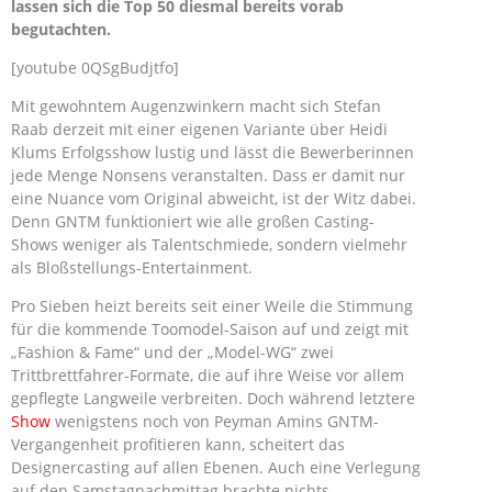
lassen sich die Top 50 diesmal bereits vorab
begutachten.
[youtube 0QSgBudjtfo]
Mit gewohntem Augenzwinkern macht sich Stefan
Raab derzeit mit einer eigenen Variante über Heidi
Klums Erfolgsshow lustig und lässt die Bewerberinnen
jede Menge Nonsens veranstalten. Dass er damit nur
eine Nuance vom Original abweicht, ist der Witz dabei.
Denn GNTM funktioniert wie alle großen Casting-
Shows weniger als Talentschmiede, sondern vielmehr
als Bloßstellungs-Entertainment.
Pro Sieben heizt bereits seit einer Weile die Stimmung
für die kommende Toomodel-Saison auf und zeigt mit
„Fashion & Fame“ und der „Model-WG“ zwei
Trittbrettfahrer-Formate, die auf ihre Weise vor allem
gepflegte Langweile verbreiten. Doch während letztere
Show
wenigstens noch von Peyman Amins GNTM-
Vergangenheit profitieren kann, scheitert das
Designercasting auf allen Ebenen. Auch eine Verlegung
auf den Samstagnachmittag brachte nichts.