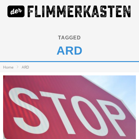
TAGGED
ARD
Home
ARD