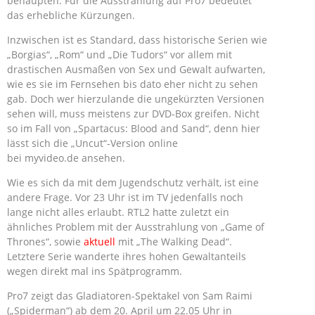
behaupten. Für die Ausstrahlung auf Pro7 bedeutet
das erhebliche Kürzungen.
Inzwischen ist es Standard, dass historische Serien wie
„Borgias“, „Rom“ und „Die Tudors“ vor allem mit
drastischen Ausmaßen von Sex und Gewalt aufwarten,
wie es sie im Fernsehen bis dato eher nicht zu sehen
gab. Doch wer hierzulande die ungekürzten Versionen
sehen will, muss meistens zur DVD-Box greifen. Nicht
so im Fall von „Spartacus: Blood and Sand“, denn hier
lässt sich die „Uncut“-Version online
bei myvideo.de ansehen.
Wie es sich da mit dem Jugendschutz verhält, ist eine
andere Frage. Vor 23 Uhr ist im TV jedenfalls noch
lange nicht alles erlaubt. RTL2 hatte zuletzt ein
ähnliches Problem mit der Ausstrahlung von „Game of
Thrones“, sowie
aktuell
mit „The Walking Dead“.
Letztere Serie wanderte ihres hohen Gewaltanteils
wegen direkt mal ins Spätprogramm.
Pro7 zeigt das Gladiatoren-Spektakel von Sam Raimi
(„Spiderman“) ab dem 20. April um 22.05 Uhr in