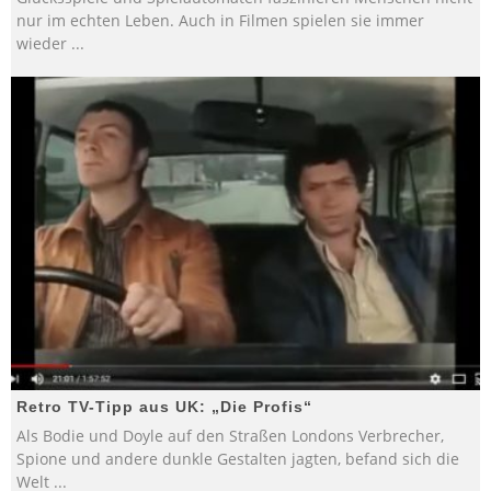
nur im echten Leben. Auch in Filmen spielen sie immer
wieder
...
Retro TV-Tipp aus UK: „Die Profis“
Als Bodie und Doyle auf den Straßen Londons Verbrecher,
Spione und andere dunkle Gestalten jagten, befand sich die
Welt
...