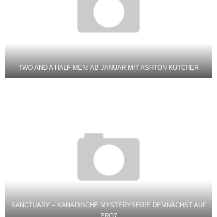
TWO AND A HALF MEN: AB JANUAR MIT ASHTON KUTCHER
SANCTUARY – KANADISCHE MYSTERYSERIE DEMNÄCHST AUF
PRO7