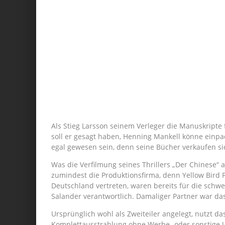
Als Stieg Larsson seinem Verleger die Manuskripte 
soll er gesagt haben, Henning Mankell könne einp
egal gewesen sein, denn seine Bücher verkaufen sic
Was die Verfilmung seines Thrillers „Der Chinese“ a
zumindest die Produktionsfirma, denn Yellow Bird 
Deutschland vertreten, waren bereits für die sch
Salander verantwortlich. Damaliger Partner war das 
Ursprünglich wohl als Zweiteiler angelegt, nutzt das
Komplettausstrahlung ohne Werbe- oder sonstige