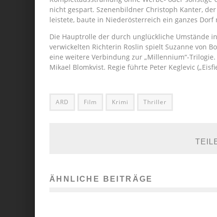
nicht gespart. Szenenbildner Christoph Kanter, de
leistete, baute in Niederösterreich ein ganzes Dorf
Die Hauptrolle der durch unglückliche Umstände i
verwickelten Richterin Roslin spielt Suzanne von Bo
eine weitere Verbindung zur „Millennium“-Trilogie.
Mikael Blomkvist. Regie führte Peter Keglevic („Eisfi
ARD
Film
Krimi
Thriller
TEIL
ÄHNLICHE BEITRÄGE