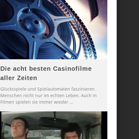
Die acht besten Casinofilme
aller Zeiten
Glücksspiele und Spielautomaten faszinieren
Menschen nicht nur im echten Leben. Auch in
Filmen spielen sie immer wieder
...