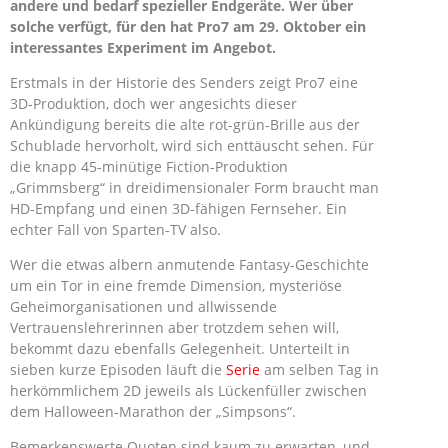
andere und bedarf spezieller Endgeräte. Wer über
solche verfügt, für den hat Pro7 am 29. Oktober ein
interessantes Experiment im Angebot.
Erstmals in der Historie des Senders zeigt Pro7 eine
3D-Produktion, doch wer angesichts dieser
Ankündigung bereits die alte rot-grün-Brille aus der
Schublade hervorholt, wird sich enttäuscht sehen. Für
die knapp 45-minütige Fiction-Produktion
„Grimmsberg“ in dreidimensionaler Form braucht man
HD-Empfang und einen 3D-fähigen Fernseher. Ein
echter Fall von Sparten-TV also.
Wer die etwas albern anmutende Fantasy-Geschichte
um ein Tor in eine fremde Dimension, mysteriöse
Geheimorganisationen und allwissende
Vertrauenslehrerinnen aber trotzdem sehen will,
bekommt dazu ebenfalls Gelegenheit. Unterteilt in
sieben kurze Episoden läuft die
Serie
am selben Tag in
herkömmlichem 2D jeweils als Lückenfüller zwischen
dem Halloween-Marathon der „Simpsons“.
Bemerkenswerte Quoten sind kaum zu erwarten, und