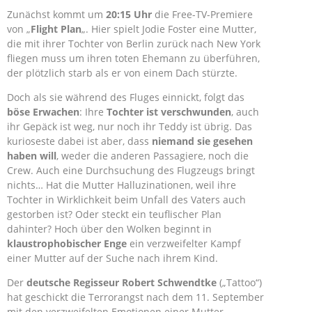
Zunächst kommt um
20:15 Uhr
die Free-TV-Premiere
von „
Flight Plan
„. Hier spielt Jodie Foster eine Mutter,
die mit ihrer Tochter von Berlin zurück nach New York
fliegen muss um ihren toten Ehemann zu überführen,
der plötzlich starb als er von einem Dach stürzte.
Doch als sie während des Fluges einnickt, folgt das
böse Erwachen
: Ihre
Tochter ist verschwunden
, auch
ihr Gepäck ist weg, nur noch ihr Teddy ist übrig. Das
kurioseste dabei ist aber, dass
niemand sie gesehen
haben will
, weder die anderen Passagiere, noch die
Crew. Auch eine Durchsuchung des Flugzeugs bringt
nichts… Hat die Mutter Halluzinationen, weil ihre
Tochter in Wirklichkeit beim Unfall des Vaters auch
gestorben ist? Oder steckt ein teuflischer Plan
dahinter? Hoch über den Wolken beginnt in
klaustrophobischer Enge
ein verzweifelter Kampf
einer Mutter auf der Suche nach ihrem Kind.
Der
deutsche Regisseur Robert Schwendtke
(„Tattoo“)
hat geschickt die Terrorangst nach dem 11. September
mit den verzweifelten Emotionen einer Mutter