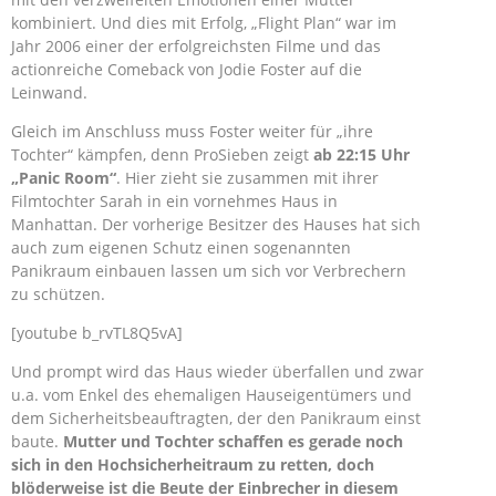
kombiniert. Und dies mit Erfolg, „Flight Plan“ war im
Jahr 2006 einer der erfolgreichsten Filme und das
actionreiche Comeback von Jodie Foster auf die
Leinwand.
Gleich im Anschluss muss Foster weiter für „ihre
Tochter“ kämpfen, denn ProSieben zeigt
ab 22:15 Uhr
„Panic Room“
. Hier zieht sie zusammen mit ihrer
Filmtochter Sarah in ein vornehmes Haus in
Manhattan. Der vorherige Besitzer des Hauses hat sich
auch zum eigenen Schutz einen sogenannten
Panikraum einbauen lassen um sich vor Verbrechern
zu schützen.
[youtube b_rvTL8Q5vA]
Und prompt wird das Haus wieder überfallen und zwar
u.a. vom Enkel des ehemaligen Hauseigentümers und
dem Sicherheitsbeauftragten, der den Panikraum einst
baute.
Mutter und Tochter schaffen es gerade noch
sich in den Hochsicherheitraum zu retten, doch
blöderweise ist die Beute der Einbrecher in diesem