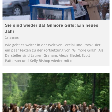
Sie sind wieder da! Gilmore Girls: Ein neues
Jahr
Serien
Wie geht es weiter in der Welt von Lorelai und Rory? Hier
ein paar Fakten zu der Fortsetzung von "Gilmore Girls"! Als
Darsteller sind Lauren Graham, Alexis Bledel, Scott
Patterson und Kelly Bishop wieder mit d
...