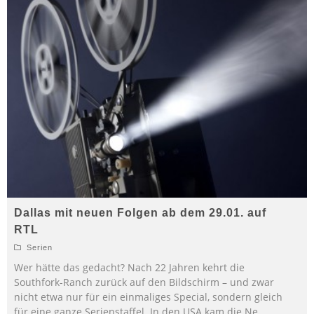
Dallas mit neuen Folgen ab dem 29.01. auf
RTL
Serien
Wer hätte das gedacht? Nach 22 Jahren kehrt die
Southfork-Ranch zurück auf den Bildschirm – und zwar
nicht etwa nur für ein einmaliges Special, sondern gleich
für eine ganze Serienstaffel. In den USA kam die Ne
...