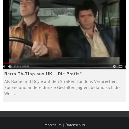
Retro TV-Tipp aus UK: „Die Profis“
Als Bodie und Doyle auf den Straßen Londons Verbrecher,
Spione und andere dunkle Gestalten jagten, befand sich die
Welt
...
Impressum
|
Datenschutz