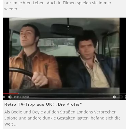
nur im echten Leben. Auch in Filmen spielen sie immer
wieder
...
Retro TV-Tipp aus UK: „Die Profis“
Als Bodie und Doyle auf den Straßen Londons Verbrecher,
Spione und andere dunkle Gestalten jagten, befand sich die
Welt
...