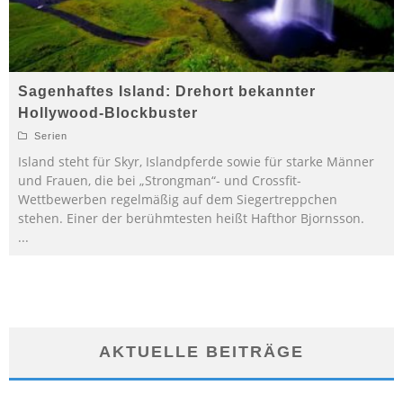
Sagenhaftes Island: Drehort bekannter
Hollywood-Blockbuster
Serien
Island steht für Skyr, Islandpferde sowie für starke Männer
und Frauen, die bei „Strongman“- und Crossfit-
Wettbewerben regelmäßig auf dem Siegertreppchen
stehen. Einer der berühmtesten heißt Hafthor Bjornsson.
...
AKTUELLE BEITRÄGE