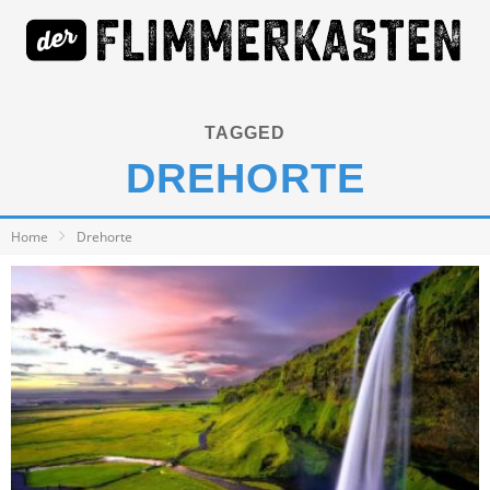
TAGGED
DREHORTE
Home
Drehorte