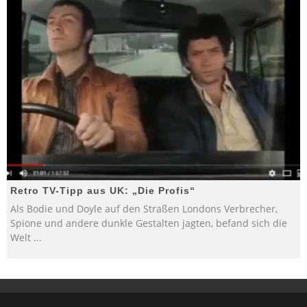
Retro TV-Tipp aus UK: „Die Profis“
Als Bodie und Doyle auf den Straßen Londons Verbrecher,
Spione und andere dunkle Gestalten jagten, befand sich die
Welt
...