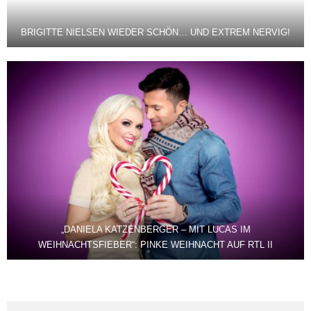
BRIGITTE NIELSEN WIEDER SCHÖN… UND EXTREM NERVIG!
„DANIELA KATZENBERGER – MIT LUCAS IM
WEIHNACHTSFIEBER“: PINKE WEIHNACHT AUF RTL II