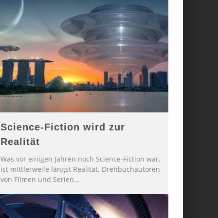
Science-Fiction wird zur
Realität
Was vor einigen Jahren noch Science-Fiction war,
ist mittlerweile längst Realität. Drehbuchautoren
von Filmen und Serien
...