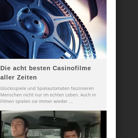
Die acht besten Casinofilme
aller Zeiten
Glücksspiele und Spielautomaten faszinieren
Menschen nicht nur im echten Leben. Auch in
Filmen spielen sie immer wieder
...