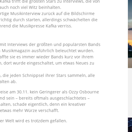
fka trifft die größten Stars zu Interviews, die von
uch noch viel Witz beinhalten.
rtige Musikinterview zurück auf die Bildschirme
ichtig durch starten, allerdings schwächelten die
rend die Musikpresse Kafka verriss.
mit Interviews der größten und populärsten Bands
n Musikmagazin ausführlich beleuchtet wurden.
affte sie es immer wieder Bands kurz vor ihrem
n, dort wurde eingeschaltet, um etwas Neues zu
, die jeden Schnippsel ihrer Stars sammeln, alle
alten ab.
weise am 30.11. kein Geringerer als Ozzy Osbourne
und sein – bereits oftmals ausgeschlachtetes –
lten, schade eigentlich, denn ein kreativer
t etwas mehr Würze verschafft.
r Welt wird es trotzdem gefallen.