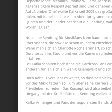
Depeche Mode, Metallica, Robbie Williams, Markus Ka
gegenseitigem Respekt geprägt sind und daneben a
Auf „Number One“ wollte Kafka seit 2009 das großa
holen, mit Kabel 1 sollte es im Abendprogramm so r
Quoten und der Sender beschnitt die Sendung, wäh
Woran lag es?
Nun, eine Sendung für Musikfans kann kaum noch 
überraschen, die sowieso schon in jedem einzelne
Wenn man sich an Charlotte Roche erinnert, so sch
Durchbruch ins Studio und vor die Kamera zu hole
erfahren.
Bei Kafka schalten höchstens die Hardcore-Fans ein
anderen fühlen sich ein wenig gelangweilt und sch
Doch Kabel 1 versucht es weiter, so dass beispiels
vor das Mikro tattern soll, um über seine Karriere 
Privatleben zu reden. Das Konzept wird also beibeha
Umgang mit der Kritik hätte der Sendung vielleich
Kafka-Anhänger und Fans der populärsten Bands de