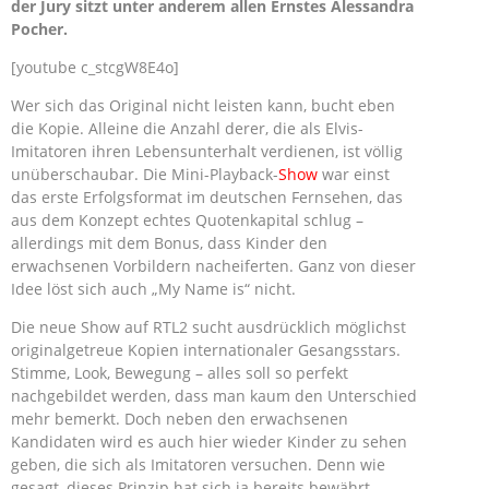
der Jury sitzt unter anderem allen Ernstes Alessandra
Pocher.
[youtube c_stcgW8E4o]
Wer sich das Original nicht leisten kann, bucht eben
die Kopie. Alleine die Anzahl derer, die als Elvis-
Imitatoren ihren Lebensunterhalt verdienen, ist völlig
unüberschaubar. Die Mini-Playback-
Show
war einst
das erste Erfolgsformat im deutschen Fernsehen, das
aus dem Konzept echtes Quotenkapital schlug –
allerdings mit dem Bonus, dass Kinder den
erwachsenen Vorbildern nacheiferten. Ganz von dieser
Idee löst sich auch „My Name is“ nicht.
Die neue Show auf RTL2 sucht ausdrücklich möglichst
originalgetreue Kopien internationaler Gesangsstars.
Stimme, Look, Bewegung – alles soll so perfekt
nachgebildet werden, dass man kaum den Unterschied
mehr bemerkt. Doch neben den erwachsenen
Kandidaten wird es auch hier wieder Kinder zu sehen
geben, die sich als Imitatoren versuchen. Denn wie
gesagt, dieses Prinzip hat sich ja bereits bewährt.