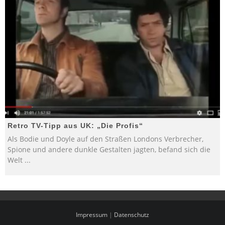
Retro TV-Tipp aus UK: „Die Profis“
Als Bodie und Doyle auf den Straßen Londons Verbrecher,
Spione und andere dunkle Gestalten jagten, befand sich die
Welt
...
Impressum
|
Datenschutz