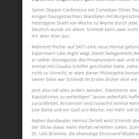
Seiner Doppel-Conference mit Comedian Oliver Poc
einigen hausgemachten Skandalen mit Bürgerschre
heterogene Duett von Woche zu Woche durch jede 
Deutlich wurde vor allem: Schmidt kann zwar nicht
ihn aber eher aus.
Während Pocher auf SAT1 eine neue Heimat gefund
Experiment Late-Night wagt, bleibt Gelegenheits-Re
er selber Vorzeigestar des Privatsenders war und 
einmal mit Claudia Schiffer geschlafen hätte, zieh
nicht zu Unrecht, er wäre dieser Philosophie bess
seiner Seite war Schmidt im Ersten bisher eher ein 
Jetzt also soll alles anders werden. Statements wie
Kapitalismus zu verteidigen“ lassen jedenfalls hof
zurückfindet. Ansonsten sind zunächst einmal kein
Live-Band und ein Gast pro Woche, viel mehr soll es
Neben Bandleader Helmut Zerlett wird Schmidt aber
der Show etwas mehr Vielfalt verleihen sollen. Zu
Dr. Udo Brömme, die ehemalige Ehrensenf-Moderato