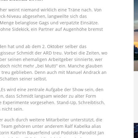
her weint niemand wirklich eine Träne nach. Von
ck-Niveau abgesehen, langweilte sich das
Menge belanglose Gags und verpatzte Einsätze.
 ohne Sidekick, ein Partner auf Augenhöhe bremst
en hat und ab dem 2. Oktober selber das
gisseur Schmidt der ARD treu. Vorbei die Zeiten, wo
über seinen ehemaligen Arbeitgeber sinnierte, wer
e doch nicht mehr „bei Mutti“ ein. Manche glauben
er treu geblieben. Denn auch mit Manuel Andrack an
Schatten seiner selbst.
 „Es wird eine zentrale Aufgabe der Show sein, den
fen, dass Schmidt langsam wieder zu alter Form
e Experimente vorgesehen. Stand-Up, Schreibtisch,
 nicht sein.
 auch durch weitere Mitarbeiter unterstützt, die
m Team gehören unter anderem Ralf Kabelka alias
rin Kathrin Bauerfeind und Podolski-Parodist Jan