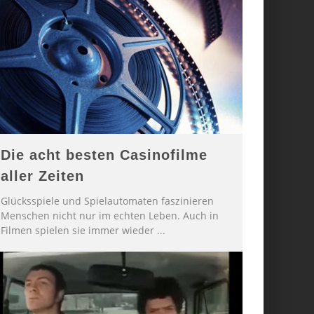
Die acht besten Casinofilme
aller Zeiten
Glücksspiele und Spielautomaten faszinieren
Menschen nicht nur im echten Leben. Auch in
Filmen spielen sie immer wieder
...