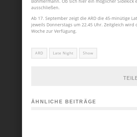
Böhmermann. Ob sich hier ein möglicher Sidekick en
ausschließen.
Ab 17. September zeigt die ARD die 45-minütige Lat
jeweils Donnerstags um 22.45 Uhr. Zeitgleich wird 
Woche zur Verfügung.
ARD
Late Night
Show
TEIL
ÄHNLICHE BEITRÄGE