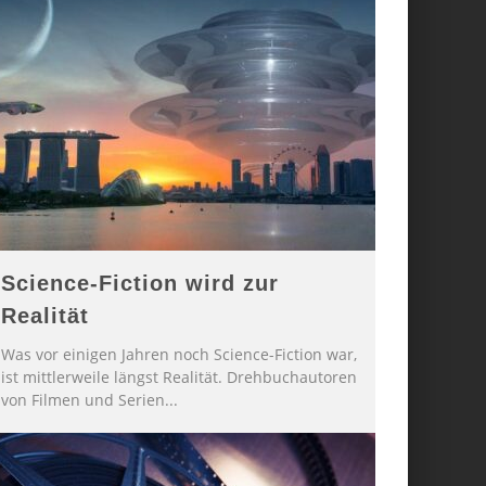
Science-Fiction wird zur
Realität
Was vor einigen Jahren noch Science-Fiction war,
ist mittlerweile längst Realität. Drehbuchautoren
von Filmen und Serien
...