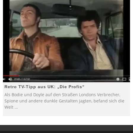
Retro TV-Tipp aus UK: „Die Profis“
Als Bodie und Doyle auf den Straßen Londons Verbrecher,
Spione und andere dunkle Gestalten jagten, befand sich die
Welt
...