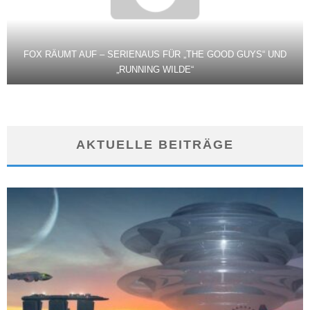
FOX RÄUMT AUF – SERIENAUS FÜR „THE GOOD GUYS“ UND
„RUNNING WILDE“
AKTUELLE BEITRÄGE