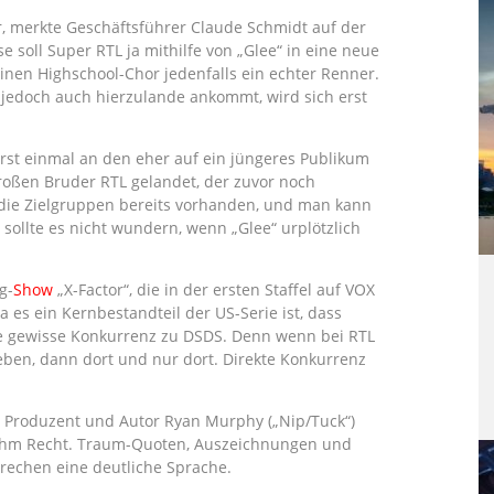
r, merkte Geschäftsführer Claude Schmidt auf der
soll Super RTL ja mithilfe von „Glee“ in eine neue
inen Highschool-Chor jedenfalls ein echter Renner.
jedoch auch hierzulande ankommt, wird sich erst
erst einmal an den eher auf ein jüngeres Publikum
oßen Bruder RTL gelandet, der zuvor noch
d die Zielgruppen bereits vorhanden, und man kann
 sollte es nicht wundern, wenn „Glee“ urplötzlich
g-
Show
„X-Factor“, die in der ersten Staffel auf VOX
 es ein Kernbestandteil der US-Serie ist, dass
ine gewisse Konkurrenz zu DSDS. Denn wenn bei RTL
ben, dann dort und nur dort. Direkte Konkurrenz
ch Produzent und Autor Ryan Murphy („Nip/Tuck“)
ab ihm Recht. Traum-Quoten, Auszeichnungen und
prechen eine deutliche Sprache.