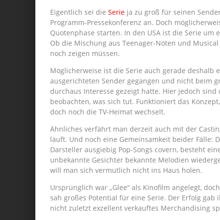
Eigentlich sei die
Serie
ja zu groß für seinen Sende
Programm-Pressekonferenz an. Doch möglicherweise 
Quotenphase starten. In den USA ist die Serie um e
Ob die Mischung aus Teenager-Nöten und Musical 
noch zeigen müssen.
Möglicherweise ist die Serie auch gerade deshalb 
ausgerichteten Sender gegangen und nicht beim gr
durchaus Interesse gezeigt hatte. Hier jedoch sin
beobachten, was sich tut. Funktioniert das Konzept,
doch noch die TV-Heimat wechselt.
Ähnliches verfährt man derzeit auch mit der Castin
läuft. Und noch eine Gemeinsamkeit beider Fälle: Da
Darsteller ausgiebig Pop-Songs covern, besteht e
unbekannte Gesichter bekannte Melodien wiederge
will man sich vermutlich nicht ins Haus holen.
Ursprünglich war „Glee“ als Kinofilm angelegt, do
sah großes Potential für eine Serie. Der Erfolg g
nicht zuletzt exzellent verkauftes Merchandising s