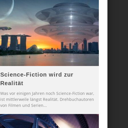
Science-Fiction wird zur
Realität
Was vor einigen Jahren noch Science-Fiction war,
ist mittlerweile längst Realität. Drehbuchautoren
von Filmen und Serien
...