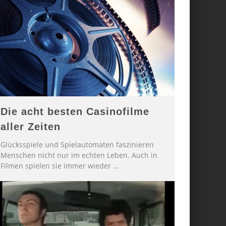
Die acht besten Casinofilme
aller Zeiten
Glücksspiele und Spielautomaten faszinieren
Menschen nicht nur im echten Leben. Auch in
Filmen spielen sie immer wieder
...