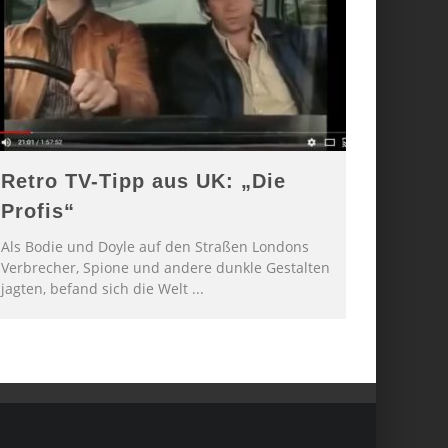
Retro TV-Tipp aus UK: „Die
Profis“
Als Bodie und Doyle auf den Straßen Londons
Verbrecher, Spione und andere dunkle Gestalten
jagten, befand sich die Welt
...