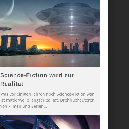
Science-Fiction wird zur
Realität
Was vor einigen Jahren noch Science-Fiction war,
ist mittlerweile längst Realität. Drehbuchautoren
von Filmen und Serien
...