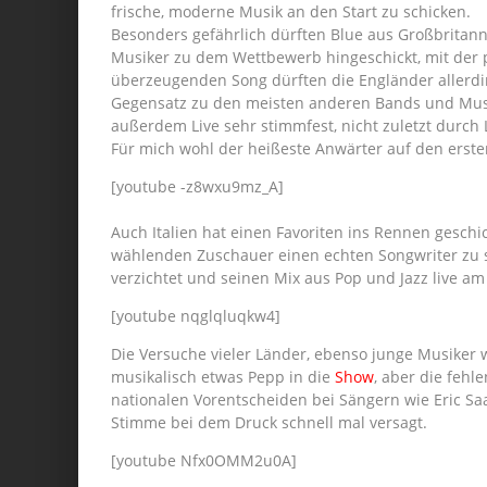
frische, moderne Musik an den Start zu schicken.
Besonders gefährlich dürften Blue aus Großbritann
Musiker zu dem Wettbewerb hingeschickt, mit der
überzeugenden Song dürften die Engländer allerdi
Gegensatz zu den meisten anderen Bands und Musi
außerdem Live sehr stimmfest, nicht zuletzt durch 
Für mich wohl der heißeste Anwärter auf den ersten
[youtube -z8wxu9mz_A]
Auch Italien hat einen Favoriten ins Rennen gesch
wählenden Zuschauer einen echten Songwriter zu s
verzichtet und seinen Mix aus Pop und Jazz live am
[youtube nqglqluqkw4]
Die Versuche vieler Länder, ebenso junge Musiker w
musikalisch etwas Pepp in die
Show
, aber die fehl
nationalen Vorentscheiden bei Sängern wie Eric S
Stimme bei dem Druck schnell mal versagt.
[youtube Nfx0OMM2u0A]