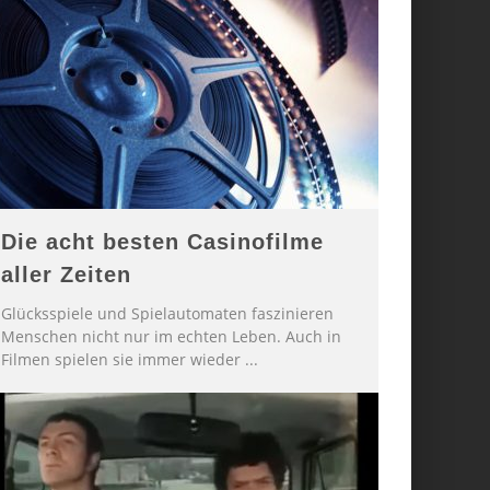
Die acht besten Casinofilme
aller Zeiten
Glücksspiele und Spielautomaten faszinieren
Menschen nicht nur im echten Leben. Auch in
Filmen spielen sie immer wieder
...