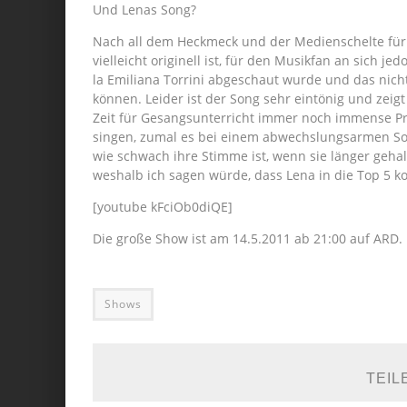
Und Lenas Song?
Nach all dem Heckmeck und der Medienschelte für R
vielleicht originell ist, für den Musikfan an sich 
la Emiliana Torrini abgeschaut wurde und das nich
können. Leider ist der Song sehr eintönig und zeigt
Zeit für Gesangsunterricht immer noch immense Pr
singen, zumal es bei einem abwechslungsarmen Son
wie schwach ihre Stimme ist, wenn sie länger geha
weshalb ich sagen würde, dass Lena in die Top 5 
[youtube kFciOb0diQE]
Die große Show ist am 14.5.2011 ab 21:00 auf ARD.
Shows
TEIL