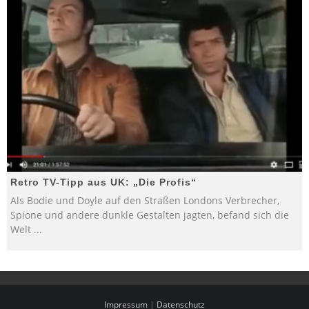
Retro TV-Tipp aus UK: „Die Profis“
Als Bodie und Doyle auf den Straßen Londons Verbrecher,
Spione und andere dunkle Gestalten jagten, befand sich die
Welt
...
Impressum
|
Datenschutz