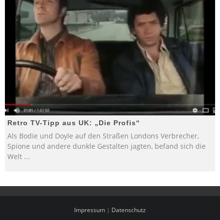
Retro TV-Tipp aus UK: „Die Profis“
Als Bodie und Doyle auf den Straßen Londons Verbrecher,
Spione und andere dunkle Gestalten jagten, befand sich die
Welt
...
Impressum
|
Datenschutz