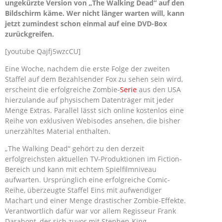
ungekürzte Version von „The Walking Dead“ auf den
Bildschirm käme. Wer nicht länger warten will, kann
jetzt zumindest schon einmal auf eine DVD-Box
zurückgreifen.
[youtube Qajfj5wzcCU]
Eine Woche, nachdem die erste Folge der zweiten
Staffel auf dem Bezahlsender Fox zu sehen sein wird,
erscheint die erfolgreiche Zombie-
Serie
aus den USA
hierzulande auf physischem Datenträger mit jeder
Menge Extras. Parallel lässt sich online kostenlos eine
Reihe von exklusiven Webisodes ansehen, die bisher
unerzähltes Material enthalten.
„The Walking Dead“ gehört zu den derzeit
erfolgreichsten aktuellen TV-Produktionen im Fiction-
Bereich und kann mit echtem Spielfilmniveau
aufwarten. Ursprünglich eine erfolgreiche Comic-
Reihe, überzeugte Staffel Eins mit aufwendiger
Machart und einer Menge drastischer Zombie-Effekte.
Verantwortlich dafür war vor allem Regisseur Frank
Darabont, der sich zuvor mit Stephen-King-