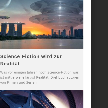
Science-Fiction wird zur
Realität
Was vor einigen Jahren noch Science-Fiction war,
ist mittlerweile längst Realität. Drehbuchautoren
von Filmen und Serien
...