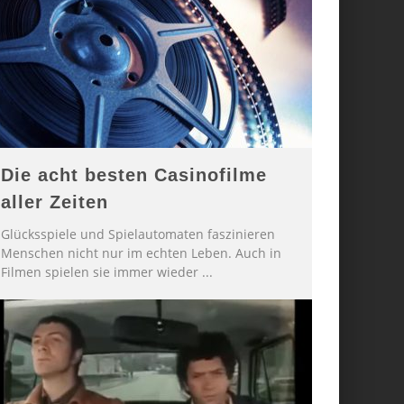
Die acht besten Casinofilme
aller Zeiten
Glücksspiele und Spielautomaten faszinieren
Menschen nicht nur im echten Leben. Auch in
Filmen spielen sie immer wieder
...