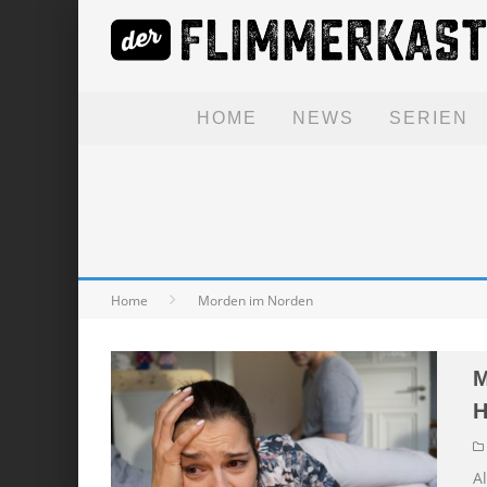
HOME
NEWS
SERIEN
Home
Morden im Norden
M
H
A