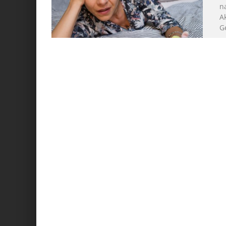
n
A
G