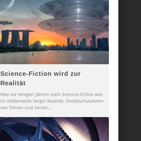
Science-Fiction wird zur
Realität
Was vor einigen Jahren noch Science-Fiction war,
ist mittlerweile längst Realität. Drehbuchautoren
von Filmen und Serien
...