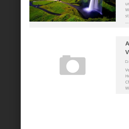
u
W
s
...
A
V
Ve
H
C
W