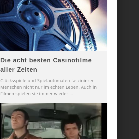
Die acht besten Casinofilme
aller Zeiten
Glücksspiele und Spielautomaten faszinieren
Menschen nicht nur im echten Leben. Auch in
Filmen spielen sie immer wieder
...