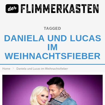
TAGGED
DANIELA UND LUCAS
IM
WEIHNACHTSFIEBER
Home
Daniela und Lucas im Weihnachtsfieber