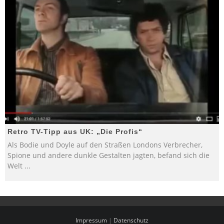
Retro TV-Tipp aus UK: „Die Profis“
Als Bodie und Doyle auf den Straßen Londons Verbrecher,
Spione und andere dunkle Gestalten jagten, befand sich die
Welt
...
Impressum
|
Datenschutz