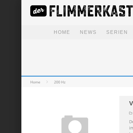
HOME
NEWS
SERIEN
Home
200 Hz
V
D
i