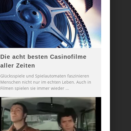
Die acht besten Casinofilme
aller Zeiten
Glücksspiele und Spielautomaten faszinieren
Menschen nicht nur im echten Leben. Auch in
Filmen spielen sie immer wieder
...