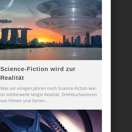
Science-Fiction wird zur
Realität
Was vor einigen Jahren noch Science-Fiction war,
ist mittlerweile längst Realität. Drehbuchautoren
von Filmen und Serien
...