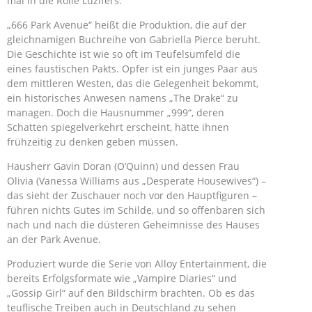
mal in die Rolle Luzifers.
„666 Park Avenue“ heißt die Produktion, die auf der
gleichnamigen Buchreihe von Gabriella Pierce beruht.
Die Geschichte ist wie so oft im Teufelsumfeld die
eines faustischen Pakts. Opfer ist ein junges Paar aus
dem mittleren Westen, das die Gelegenheit bekommt,
ein historisches Anwesen namens „The Drake“ zu
managen. Doch die Hausnummer „999“, deren
Schatten spiegelverkehrt erscheint, hätte ihnen
frühzeitig zu denken geben müssen.
Hausherr Gavin Doran (O’Quinn) und dessen Frau
Olivia (Vanessa Williams aus „Desperate Housewives“) –
das sieht der Zuschauer noch vor den Hauptfiguren –
führen nichts Gutes im Schilde, und so offenbaren sich
nach und nach die düsteren Geheimnisse des Hauses
an der Park Avenue.
Produziert wurde die Serie von Alloy Entertainment, die
bereits Erfolgsformate wie „Vampire Diaries“ und
„Gossip Girl“ auf den Bildschirm brachten. Ob es das
teuflische Treiben auch in Deutschland zu sehen