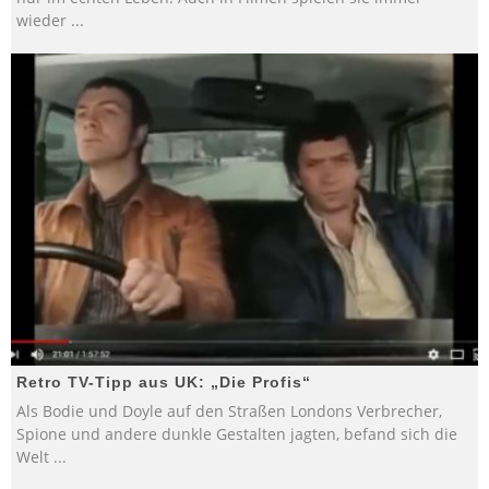
wieder
...
Retro TV-Tipp aus UK: „Die Profis“
Als Bodie und Doyle auf den Straßen Londons Verbrecher,
Spione und andere dunkle Gestalten jagten, befand sich die
Welt
...