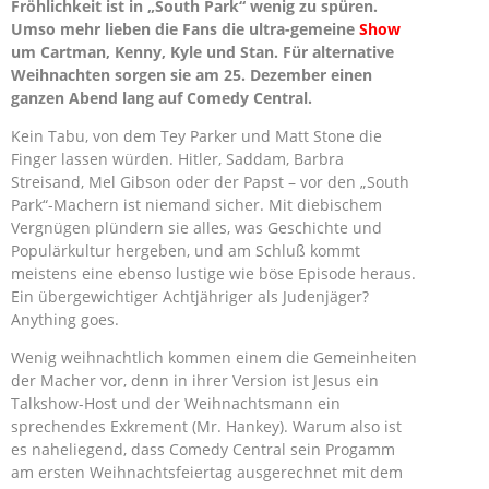
Fröhlichkeit ist in „South Park“ wenig zu spüren.
Umso mehr lieben die Fans die ultra-gemeine
Show
um Cartman, Kenny, Kyle und Stan. Für alternative
Weihnachten sorgen sie am 25. Dezember einen
ganzen Abend lang auf Comedy Central.
Kein Tabu, von dem Tey Parker und Matt Stone die
Finger lassen würden. Hitler, Saddam, Barbra
Streisand, Mel Gibson oder der Papst – vor den „South
Park“-Machern ist niemand sicher. Mit diebischem
Vergnügen plündern sie alles, was Geschichte und
Populärkultur hergeben, und am Schluß kommt
meistens eine ebenso lustige wie böse Episode heraus.
Ein übergewichtiger Achtjähriger als Judenjäger?
Anything goes.
Wenig weihnachtlich kommen einem die Gemeinheiten
der Macher vor, denn in ihrer Version ist Jesus ein
Talkshow-Host und der Weihnachtsmann ein
sprechendes Exkrement (Mr. Hankey). Warum also ist
es naheliegend, dass Comedy Central sein Progamm
am ersten Weihnachtsfeiertag ausgerechnet mit dem