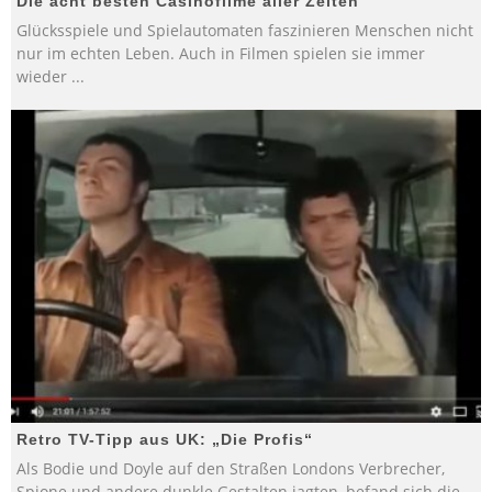
Die acht besten Casinofilme aller Zeiten
Glücksspiele und Spielautomaten faszinieren Menschen nicht
nur im echten Leben. Auch in Filmen spielen sie immer
wieder
...
Retro TV-Tipp aus UK: „Die Profis“
Als Bodie und Doyle auf den Straßen Londons Verbrecher,
Spione und andere dunkle Gestalten jagten, befand sich die