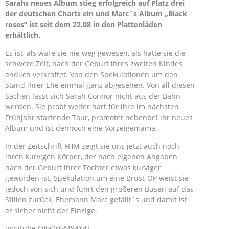
Sarahs neues Album stieg erfolgreich auf Platz drei
der deutschen Charts ein und Marc´s Album „Black
roses“ ist seit dem 22.08 in den Plattenläden
erhältlich.
Es ist, als wäre sie nie weg gewesen, als hätte sie die
schwere Zeit, nach der Geburt ihres zweiten Kindes
endlich verkraftet. Von den Spekulationen um den
Stand ihrer Ehe einmal ganz abgesehen. Von all diesen
Sachen lässt sich Sarah Connor nicht aus der Bahn
werden. Sie probt weiter hart für ihre im nächsten
Frühjahr startende Tour, promotet nebenbei ihr neues
Album und ist dennoch eine Vorzeigemama.
In der Zeitschrift FHM zeigt sie uns jetzt auch noch
ihren kurvigen Körper, der nach eigenen Angaben
nach der Geburt ihrer Tochter etwas kurviger
geworden ist. Spekulation um eine Brust-OP weist sie
jedoch von sich und führt den größeren Busen auf das
Stillen zurück. Ehemann Marc gefällt´s und damit ist
er sicher nicht der Einzige.
[youtube O8a2rGM94X4]