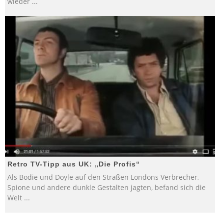
wieder
...
Retro TV-Tipp aus UK: „Die Profis“
Als Bodie und Doyle auf den Straßen Londons Verbrecher,
Spione und andere dunkle Gestalten jagten, befand sich die
Welt
...