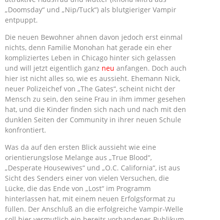
„Doomsday“ und „Nip/Tuck“) als blutgieriger Vampir
entpuppt.
Die neuen Bewohner ahnen davon jedoch erst einmal
nichts, denn Familie Monohan hat gerade ein eher
kompliziertes Leben in Chicago hinter sich gelassen
und will jetzt eigentlich ganz
neu
anfangen. Doch auch
hier ist nicht alles so, wie es aussieht. Ehemann Nick,
neuer Polizeichef von „The Gates“, scheint nicht der
Mensch zu sein, den seine Frau in ihm immer gesehen
hat, und die Kinder finden sich nach und nach mit den
dunklen Seiten der Community in ihrer neuen Schule
konfrontiert.
Was da auf den ersten Blick aussieht wie eine
orientierungslose Melange aus „True Blood“,
„Desperate Housewives“ und „O.C. California“, ist aus
Sicht des Senders einer von vielen Versuchen, die
Lücke, die das Ende von „Lost“ im Programm
hinterlassen hat, mit einem neuen Erfolgsformat zu
füllen. Der Anschluß an die erfolgreiche Vampir-Welle
soll hier vermutlich ein bereits vorhandenes Publikum