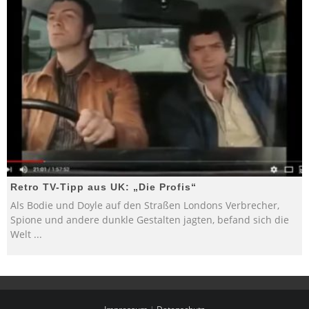
Retro TV-Tipp aus UK: „Die Profis“
Als Bodie und Doyle auf den Straßen Londons Verbrecher,
Spione und andere dunkle Gestalten jagten, befand sich die
Welt
...