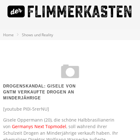
Home
Shows und Reality
DROGENSKANDAL: GISELE VON
GNTM VERKAUFTE DROGEN AN
MINDERJÄHRIGE
[youtube PI0I-5rerNU]
Gisele Oppermann (20), die schöne Halbbrasilianerin
von
Germanys Next Topmodel
, soll während ihrer
Schulzeit Drogen an Minderjährige verkauft haben. Ihr
ehemaliger Direktor Wolfgang Warnecke äußerte