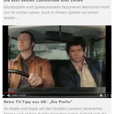
Die acht besten Casinofilme aller Zeiten
Glücksspiele und Spielautomaten faszinieren Menschen nicht
nur im echten Leben. Auch in Filmen spielen sie immer
wieder
...
Retro TV-Tipp aus UK: „Die Profis“
Als Bodie und Doyle auf den Straßen Londons Verbrecher,
Spione und andere dunkle Gestalten jagten, befand sich die