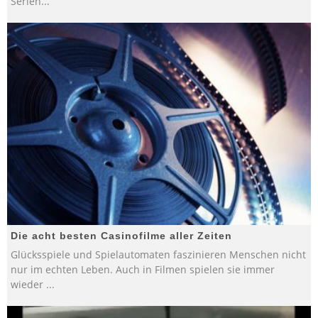
Serien
...
Die acht besten Casinofilme aller Zeiten
Glücksspiele und Spielautomaten faszinieren Menschen nicht
nur im echten Leben. Auch in Filmen spielen sie immer
wieder
...