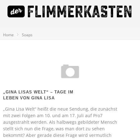
Home
Soaps
„GINA LISAS WELT“ – TAGE IM
LEBEN VON GINA LISA
„Gina Lisa Welt“ heißt die neue Sendung, die zunächst
mit zwei Folgen am 10. und am 17. Juli auf Pro7
ausgestrahlt werden. Als halbwegs gebildeter Mensch
stellt sich nun die Frage, was man dort zu sehen
bekommt? Aber gerade diese Frage wird vermutlich