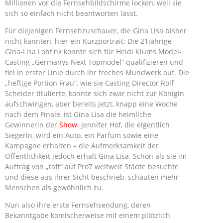
Millionen vor die Fernsehbildschirme locken, weil sie
sich so einfach nicht beantworten lässt.
Für diejenigen Fernsehzuschauer, die Gina Lisa bisher
nicht kannten, hier ein Kurzportrait: Die 21jährige
Gina-Lisa Lohfink konnte sich für Heidi Klums Model-
Casting „Germanys Next Topmodel“ qualifizieren und
fiel in erster Linie durch ihr freches Mundwerk auf. Die
„heftige Portion Frau“, wie sie Casting Director Rolf
Scheider titulierte, konnte sich zwar nicht zur Königin
aufschwingen, aber bereits jetzt, knapp eine Woche
nach dem Finale, ist Gina Lisa die heimliche
Gewinnerin der
Show
. Jennifer Hof, die eigentlich
Siegerin, wird ein Auto, ein Parfüm sowie eine
Kampagne erhalten – die Aufmerksamkeit der
Öffentlichkeit jedoch erhält Gina Lisa. Schon als sie im
Auftrag von „taff“ auf Pro7 weltweit Städte besuchte
und diese aus ihrer Sicht beschrieb, schauten mehr
Menschen als gewöhnlich zu.
Nun also ihre erste Fernsehsendung, deren
Bekanntgabe komischerweise mit einem plötzlich