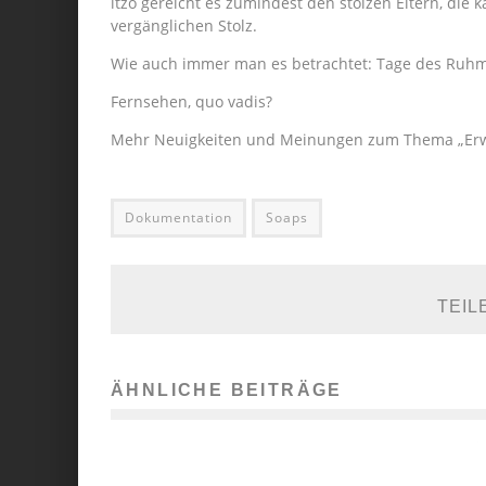
itzo gereicht es zumindest den stolzen Eltern, di
vergänglichen Stolz.
Wie auch immer man es betrachtet: Tage des Ruhm
Fernsehen, quo vadis?
Mehr Neuigkeiten und Meinungen zum Thema „Erwa
Dokumentation
Soaps
TEIL
ÄHNLICHE BEITRÄGE