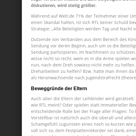
diskutieren, wird stetig größer.
Während auf Welt.de 71% der Teilnehmer einer Umf
einen Skandal halten, ist sich RTL keiner Schuld b
Strategie: „Alle Beteiligten werden Tag und Nacht 
Dutzende von Verbänden aus dem Bereich des Kind
Sendung vor deren Beginn, auch um so die Beteiligt
Sendung partizipieren, im Nachhinein zu schützen. 
wisse nicht so recht, wem es in die Arme spielen w
nun, nach dem Dreh sowieso nicht mehr zu helfen
Dreharbeitein zu helfen? Bzw. hätte man ihnen da
als Heranwachsende nach Jugendstrafrecht (theoreti
Beweggründe der Eltern
Auch über die Eltern der Leihkinder wird gerätsel
wie RTL meint? Oder spielen statt immaterieller B
entscheidende Rolle bei der Frage aller Fragen: To le
Vorstellbar ist natürlich auch die überall und allerz
Schamgefühl zugunsten eines noch so kurzen wie pe
soll sich so, dem Festplattenrekorder sei dank, ei