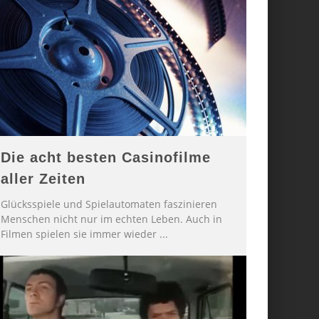
Die acht besten Casinofilme
aller Zeiten
Glücksspiele und Spielautomaten faszinieren
Menschen nicht nur im echten Leben. Auch in
Filmen spielen sie immer wieder
...