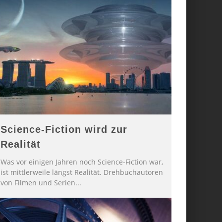
Science-Fiction wird zur
Realität
Was vor einigen Jahren noch Science-Fiction war,
ist mittlerweile längst Realität. Drehbuchautoren
von Filmen und Serien
...