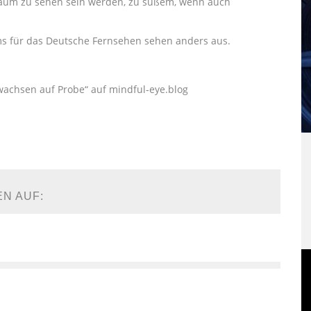
e kaum zu sehen sein werden, zu süßem, wenn auch
s für das Deutsche Fernsehen sehen anders aus.
chsen auf Probe“ auf mindful-eye.blog
EN AUF: