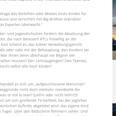
rage das Verleihen oder Mieten eines Kindes für
ewusst und versichert mit Big-Brother-erprobter
von Experten überwacht.“
er- und Jugendschutzes fordern die Absetzung der
en, die nach Beteuern RTLs freiwillig an der
Fast scheint es, das Kölner Verwaltungsgericht
olle oder solle mit der Behauptung, den Kindern sei
. War ihnen denn überhaupt vor Beginn der
 helfen müssen? Den Leihsäuglingen? Den Teenies,
sch) selbst alle noch Kinder?
t. Handelt es sich um „aufgeschlossene Menschen“,
eweggründe nicht doch vielmehr nonideelle die
an or not to lean? (Leih’n oder nicht leih’n?)?
eit um sich greifende TV-Geilheit, bei der jegliches
inlichen Auftritts abgetötet wird: das eigene Kind
nes Tages über den Bildschirm flimmern sehen. Und