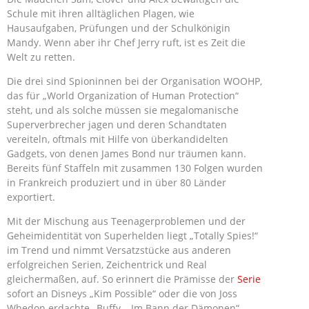
Schule mit ihren alltäglichen Plagen, wie
Hausaufgaben, Prüfungen und der Schulkönigin
Mandy. Wenn aber ihr Chef Jerry ruft, ist es Zeit die
Welt zu retten.
Die drei sind Spioninnen bei der Organisation WOOHP,
das für „World Organization of Human Protection“
steht, und als solche müssen sie megalomanische
Superverbrecher jagen und deren Schandtaten
vereiteln, oftmals mit Hilfe von überkandidelten
Gadgets, von denen James Bond nur träumen kann.
Bereits fünf Staffeln mit zusammen 130 Folgen wurden
in Frankreich produziert und in über 80 Länder
exportiert.
Mit der Mischung aus Teenagerproblemen und der
Geheimidentität von Superhelden liegt „Totally Spies!“
im Trend und nimmt Versatzstücke aus anderen
erfolgreichen Serien, Zeichentrick und Real
gleichermaßen, auf. So erinnert die Prämisse der
Serie
sofort an Disneys „Kim Possible“ oder die von Joss
Whedon erdachte „Buffy – Im Bann der Dämonen“.