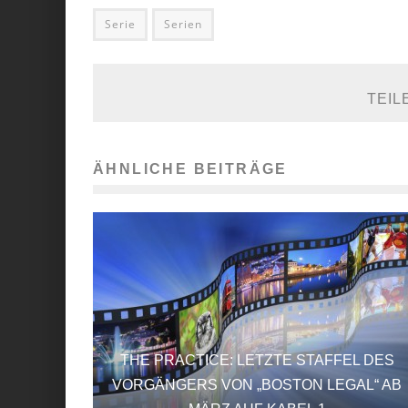
Serie
Serien
TEIL
ÄHNLICHE BEITRÄGE
THE PRACTICE: LETZTE STAFFEL DES
VORGÄNGERS VON „BOSTON LEGAL“ AB