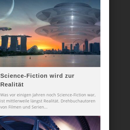
Science-Fiction wird zur
Realität
Was vor einigen Jahren noch Science-Fiction war,
ist mittlerweile längst Realität. Drehbuchautoren
von Filmen und Serien
...