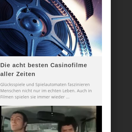
Die acht besten Casinofilme
aller Zeiten
Glücksspiele und Spielautomaten faszinieren
Menschen nicht nur im echten Leben. Auch in
Filmen spielen sie immer wieder
...