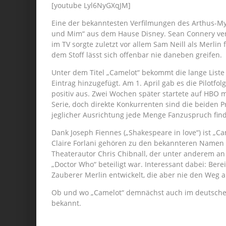
[youtube Lyl6NyGXqJM]
Eine der bekanntesten Verfilmungen des Arthus-Myt
und Mim“ aus dem Hause Disney. Sean Connery ve
im TV sorgte zuletzt vor allem Sam Neill als Merlin
dem Stoff lässt sich offenbar nie daneben greifen.
Unter dem Titel „Camelot“ bekommt die lange Liste
Eintrag hinzugefügt. Am 1. April gab es die Pilotfol
positiv aus. Zwei Wochen später startete auf HBO m
Serie, doch direkte Konkurrenten sind die beiden Pr
jeglicher Ausrichtung jede Menge Fanzuspruch find
Dank Joseph Fiennes („Shakespeare in love“) ist „C
Claire Forlani gehören zu den bekannteren Namen im
Theaterautor Chris Chibnall, der unter anderem an
„Doctor Who“ beteiligt war. Interessant dabei: Bere
Zauberer Merlin entwickelt, die aber nie den Weg a
Ob und wo „Camelot“ demnächst auch im deutschen 
bekannt.