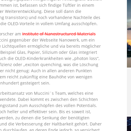
men ist, befassen sich findige Tüftler in einem
der Weiterentwicklung. Diese soll dann die
g transistors) und noch vorhandene Nachteile des
 die OLED-Vorteile in vollem Umfang ausschöpfen.
Forscher am
Institute of Nanostructured Materials
uccini gegenüber der Webseite Nanowerk, um ein
 Lichtquellen ermögliche und via bereits möglicher
ispiel Glas, Papier, Silizium oder Glas integriert
ch die OLED-Kinderkrankheiten wie „photon loss“,
fizienz oder „exciton quenching, was die Löschung
er nicht genug: Auch in allen anderen Punkten
rem reicht zukünftig eine Bauhöhe von wenigen
inhundert gesteigert sein.
rbeitsansatz von Muccini´s Team, welches eine
erwendete. Dabei kommt es zwischen den Schichten
ungsstand zum Ausschöpfen des vollen Potentials.
 heller und effektiver sein. Bis es soweit ist,
 werden, zu denen die Senkung der benötigten
und die Verbesserung der Haltbarkeit gehört. Daher
durchlaufen, an deren Ende jedoch, so versichert