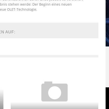
ebnis stehen werde: Der Beginn eines neuen
 neue OLET-Technologie.
EN AUF: