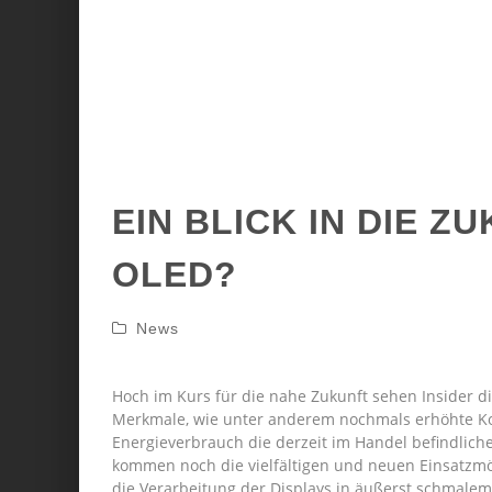
EIN BLICK IN DIE Z
OLED?
News
Hoch im Kurs für die nahe Zukunft sehen Insider 
Merkmale, wie unter anderem nochmals erhöhte Ko
Energieverbrauch die derzeit im Handel befindliche
kommen noch die vielfältigen und neuen Einsatzmögl
die Verarbeitung der Displays in äußerst schmalem 