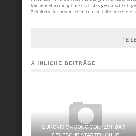
Michele Muccini optimistisch, das gewünschte Erg
Zeitalters der organischen Leuchtstoffe durch die
TEIL
ÄHNLICHE BEITRÄGE
EUROVISION SONG CONTEST 2009 –
DEUTSCHE STARTEN OHNE