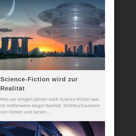
Science-Fiction wird zur
Realität
Was vor einigen Jahren noch Science-Fiction war,
ist mittlerweile längst Realität. Drehbuchautoren
von Filmen und Serien
...