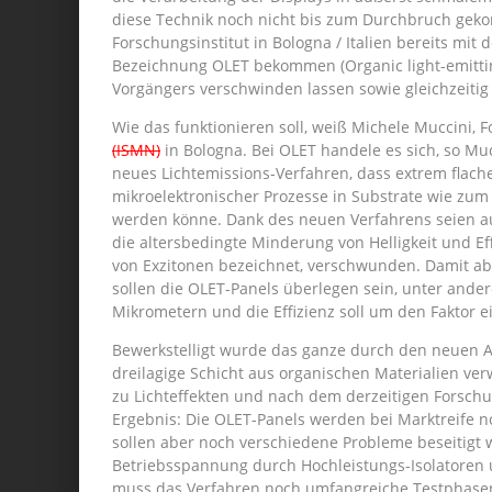
diese Technik noch nicht bis zum Durchbruch gekom
Forschungsinstitut in Bologna / Italien bereits mit 
Bezeichnung OLET bekommen (Organic light-emittin
Vorgängers verschwinden lassen sowie gleichzeitig
Wie das funktionieren soll, weiß Michele Muccini, 
(ISMN)
in Bologna. Bei OLET handele es sich, so M
neues Lichtemissions-Verfahren, dass extrem flache
mikroelektronischer Prozesse in Substrate wie zum Be
werden könne. Dank des neuen Verfahrens seien au
die altersbedingte Minderung von Helligkeit und Ef
von Exzitonen bezeichnet, verschwunden. Damit ab
sollen die OLET-Panels überlegen sein, unter ande
Mikrometern und die Effizienz soll um den Faktor e
Bewerkstelligt wurde das ganze durch den neuen A
dreilagige Schicht aus organischen Materialien v
zu Lichteffekten und nach dem derzeitigen Forsch
Ergebnis: Die OLET-Panels werden bei Marktreife noch
sollen aber noch verschiedene Probleme beseitigt
Betriebsspannung durch Hochleistungs-Isolatoren 
muss das Verfahren noch umfangreiche Testphasen 