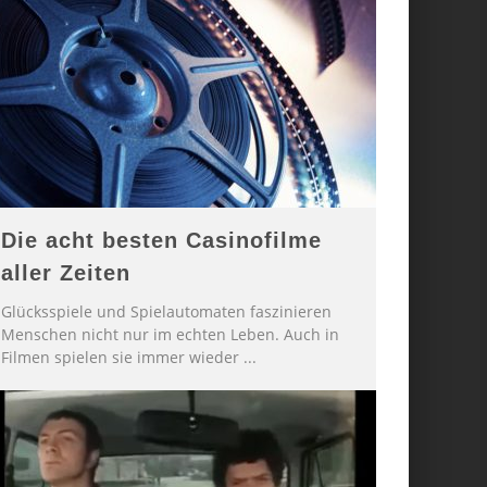
Die acht besten Casinofilme
aller Zeiten
Glücksspiele und Spielautomaten faszinieren
Menschen nicht nur im echten Leben. Auch in
Filmen spielen sie immer wieder
...