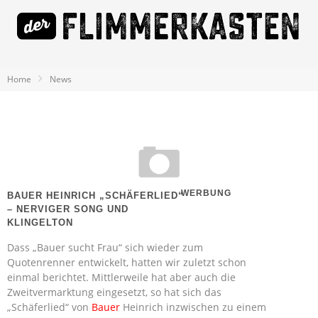
Home
News
WERBUNG
BAUER HEINRICH „SCHÄFERLIED“
– NERVIGER SONG UND
KLINGELTON
Dass „Bauer sucht Frau“ sich wieder zum
Quotenrenner entwickelt, hatten wir zuletzt schon
einmal berichtet. Mittlerweile hat aber auch die
Zweitvermarktung eingesetzt, so hat sich das
„Schäferlied“ von
Bauer
Heinrich inzwischen zu einem