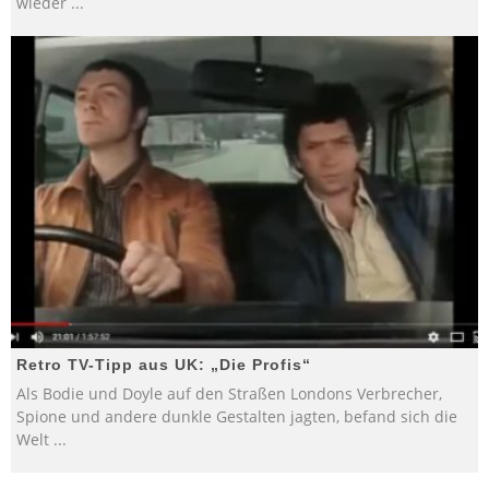
wieder
...
Retro TV-Tipp aus UK: „Die Profis“
Als Bodie und Doyle auf den Straßen Londons Verbrecher,
Spione und andere dunkle Gestalten jagten, befand sich die
Welt
...