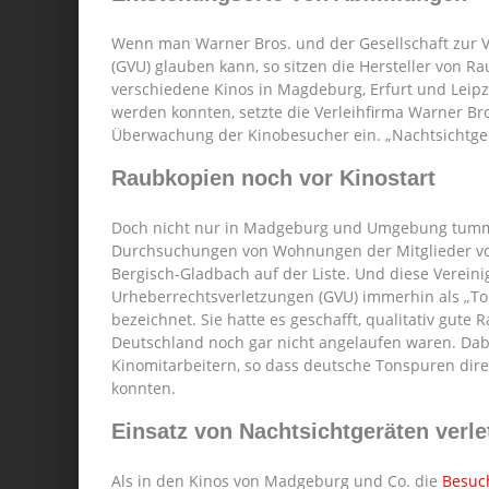
Wenn man Warner Bros. und der Gesellschaft zur V
(GVU) glauben kann, so sitzen die Hersteller von 
verschiedene Kinos in Magdeburg, Erfurt und Leip
werden konnten, setzte die Verleihfirma Warner Bro
Überwachung der Kinobesucher ein. „Nachtsichtger
Raubkopien noch vor Kinostart
Doch nicht nur in Madgeburg und Umgebung tumme
Durchsuchungen von Wohnungen der Mitglieder von
Bergisch-Gladbach auf der Liste. Und diese Verein
Urheberrechtsverletzungen (GVU) immerhin als „To
bezeichnet. Sie hatte es geschafft, qualitativ gute
Deutschland noch gar nicht angelaufen waren. Dabe
Kinomitarbeitern, so dass deutsche Tonspuren di
konnten.
Einsatz von Nachtsichtgeräten verle
Als in den Kinos von Madgeburg und Co. die
Besuc