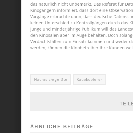
das natürlich nicht unbemerkt. Das Referat für D
Kinogängern informiert, dass dort eine Observatio
Vorgänge erbrachte dann, dass deutsche Datenschut
keinen Unterschied zu Kontrollgängen durch das Ki
junge und minderjährige Publikum will das Landes
den Kinosälen aber im Auge behalten. Doch solange
Verdachtsfällen zum Einsatz kommen und weder dau
werden, können die Kinobetreiber ihre Kunden wei
Nachtsichtgeräte
Raubkopierer
TEIL
ÄHNLICHE BEITRÄGE