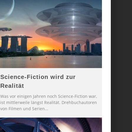
Science-Fiction wird zur
Realität
Was vor einigen Jahren noch Science-Fiction war,
ist mittlerweile längst Realität. Drehbuchautoren
von Filmen und Serien
...