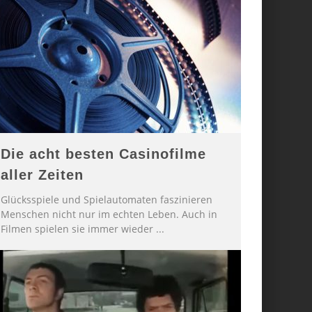
Die acht besten Casinofilme
aller Zeiten
Glücksspiele und Spielautomaten faszinieren
Menschen nicht nur im echten Leben. Auch in
Filmen spielen sie immer wieder
...