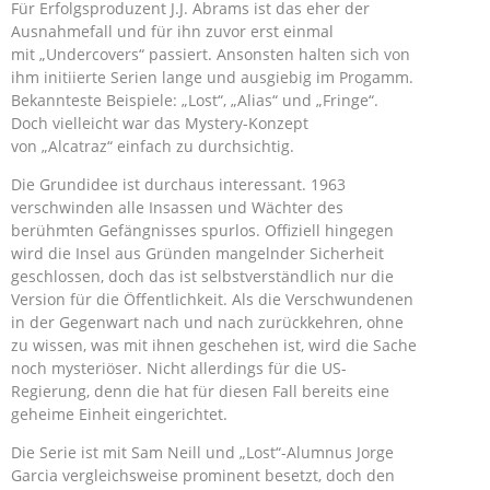
Für Erfolgsproduzent J.J. Abrams ist das eher der
Ausnahmefall und für ihn zuvor erst einmal
mit „Undercovers“ passiert. Ansonsten halten sich von
ihm initiierte Serien lange und ausgiebig im Progamm.
Bekannteste Beispiele: „Lost“, „Alias“ und „Fringe“.
Doch vielleicht war das Mystery-Konzept
von „Alcatraz“ einfach zu durchsichtig.
Die Grundidee ist durchaus interessant. 1963
verschwinden alle Insassen und Wächter des
berühmten Gefängnisses spurlos. Offiziell hingegen
wird die Insel aus Gründen mangelnder Sicherheit
geschlossen, doch das ist selbstverständlich nur die
Version für die Öffentlichkeit. Als die Verschwundenen
in der Gegenwart nach und nach zurückkehren, ohne
zu wissen, was mit ihnen geschehen ist, wird die Sache
noch mysteriöser. Nicht allerdings für die US-
Regierung, denn die hat für diesen Fall bereits eine
geheime Einheit eingerichtet.
Die Serie ist mit Sam Neill und „Lost“-Alumnus Jorge
Garcia vergleichsweise prominent besetzt, doch den