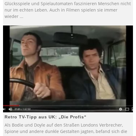
Glücksspiele und Spielautomaten faszinieren Menschen nicht
nur im echten Leben. Auch in Filmen spielen sie immer
wieder
...
Retro TV-Tipp aus UK: „Die Profis“
Als Bodie und Doyle auf den Straßen Londons Verbrecher,
Spione und andere dunkle Gestalten jagten, befand sich die