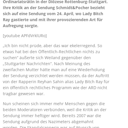
Ordinariatsrätin in der Diözese Rottenburg-Stuttgart.
Ihre Kritik an der Sendung Schmidt&Pocher bezieht
sich auf eine Sendung vom 24. April, wo Lady Bitch
Ray gastierte und mit ihrer provozierenden Art für
Aufregung sorgte.
[youtube APFdVrklURo]
„Ich bin nicht prüde, aber das war ekelerregend. So
etwas hat bei den Öffentlich-Rechtlichen nichts zu
suchen“ äußerte sich Weiland gegenüber den
„Stuttgarter Nachrichten“. Nach Meinung des
zweifachen Mutter hätte man auf eine Wiederholung
der Sendung verzichtet werden müssen, da der Auftritt
von der Rapperin Reyhan Sahin alias Lady Bitch Ray für
ein öffentlich rechtliches Programm wie der ARD nicht
tragbar gewesen war.
Nun scheinen sich immer mehr Menschen gegen die
beiden Moderatoren verbünden, weil die Kritik an der
Sendung immer heftiger wird. Bereits 2007 war die
Sendung aufgrund des Nazimeters abgemahnt
worden. Die Skandalrapperin war auf Wunsch von