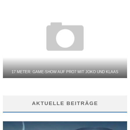
17 METER: GAME-SHOW AUF PRO7 MIT JOKO UND KLAAS
AKTUELLE BEITRÄGE