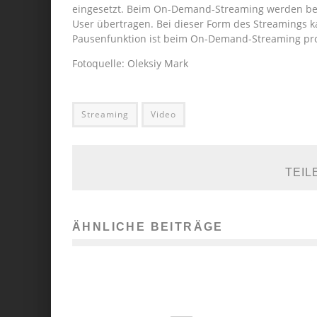
eingesetzt. Beim On-Demand-Streaming werden ber
User übertragen. Bei dieser Form des Streamings 
Pausenfunktion ist beim On-Demand-Streaming pr
Fotoquelle: Oleksiy Mark
Streaming
Video
TEIL
ÄHNLICHE BEITRÄGE