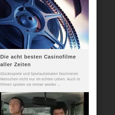
Die acht besten Casinofilme
aller Zeiten
Glücksspiele und Spielautomaten faszinieren
Menschen nicht nur im echten Leben. Auch in
Filmen spielen sie immer wieder
...