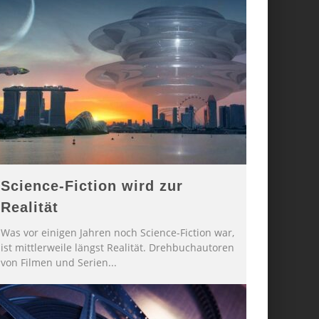
Science-Fiction wird zur
Realität
Was vor einigen Jahren noch Science-Fiction war,
ist mittlerweile längst Realität. Drehbuchautoren
von Filmen und Serien
...