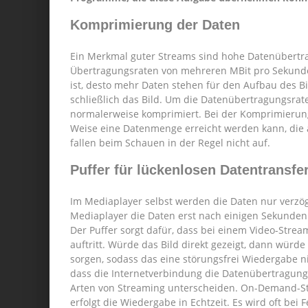
Komprimierung der Daten
Ein Merkmal guter Streams sind hohe Datenübertr
Übertragungsraten von mehreren MBit pro Sekunde
ist, desto mehr Daten stehen für den Aufbau des Bi
schließlich das Bild. Um die Datenübertragungsrat
normalerweise komprimiert. Bei der Komprimierung
Weise eine Datenmenge erreicht werden kann, die au
fallen beim Schauen in der Regel nicht auf.
Puffer für lückenlosen Datentransfe
Im Mediaplayer selbst werden die Daten nur verzö
Mediaplayer die Daten erst nach einigen Sekunden 
Der Puffer sorgt dafür, dass bei einem Video-Stream
auftritt. Würde das Bild direkt gezeigt, dann würde
sorgen, sodass das eine störungsfrei Wiedergabe ni
dass die Internetverbindung die Datenübertragungs
Arten von Streaming unterscheiden. On-Demand-St
erfolgt die Wiedergabe in Echtzeit. Es wird oft bei