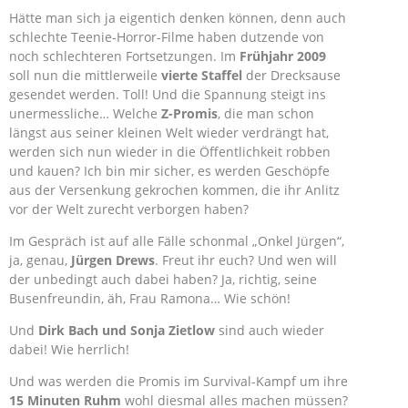
Hätte man sich ja eigentich denken können, denn auch
schlechte Teenie-Horror-Filme haben dutzende von
noch schlechteren Fortsetzungen. Im
Frühjahr 2009
soll nun die mittlerweile
vierte Staffel
der Drecksause
gesendet werden. Toll! Und die Spannung steigt ins
unermessliche… Welche
Z-Promis
, die man schon
längst aus seiner kleinen Welt wieder verdrängt hat,
werden sich nun wieder in die Öffentlichkeit robben
und kauen? Ich bin mir sicher, es werden Geschöpfe
aus der Versenkung gekrochen kommen, die ihr Anlitz
vor der Welt zurecht verborgen haben?
Im Gespräch ist auf alle Fälle schonmal „Onkel Jürgen“,
ja, genau,
Jürgen Drews
. Freut ihr euch? Und wen will
der unbedingt auch dabei haben? Ja, richtig, seine
Busenfreundin, äh, Frau Ramona… Wie schön!
Und
Dirk Bach und Sonja Zietlow
sind auch wieder
dabei! Wie herrlich!
Und was werden die Promis im Survival-Kampf um ihre
15 Minuten Ruhm
wohl diesmal alles machen müssen?