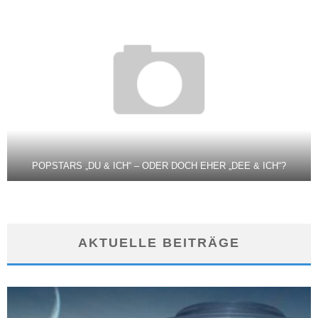
POPSTARS „DU & ICH“ – ODER DOCH EHER „DEE & ICH“?
AKTUELLE BEITRÄGE