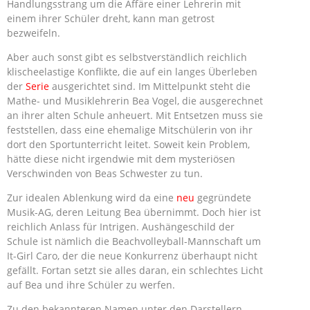
Handlungsstrang um die Affäre einer Lehrerin mit
einem ihrer Schüler dreht, kann man getrost
bezweifeln.
Aber auch sonst gibt es selbstverständlich reichlich
klischeelastige Konflikte, die auf ein langes Überleben
der
Serie
ausgerichtet sind. Im Mittelpunkt steht die
Mathe- und Musiklehrerin Bea Vogel, die ausgerechnet
an ihrer alten Schule anheuert. Mit Entsetzen muss sie
feststellen, dass eine ehemalige Mitschülerin von ihr
dort den Sportunterricht leitet. Soweit kein Problem,
hätte diese nicht irgendwie mit dem mysteriösen
Verschwinden von Beas Schwester zu tun.
Zur idealen Ablenkung wird da eine
neu
gegründete
Musik-AG, deren Leitung Bea übernimmt. Doch hier ist
reichlich Anlass für Intrigen. Aushängeschild der
Schule ist nämlich die Beachvolleyball-Mannschaft um
It-Girl Caro, der die neue Konkurrenz überhaupt nicht
gefällt. Fortan setzt sie alles daran, ein schlechtes Licht
auf Bea und ihre Schüler zu werfen.
Zu den bekannteren Namen unter den Darstellern