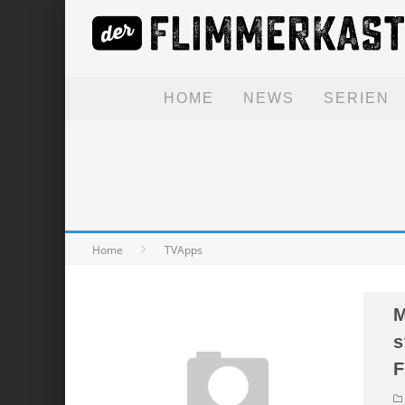
HOME
NEWS
SERIEN
Home
TVApps
M
s
F