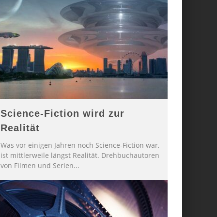
Science-Fiction wird zur
Realität
Was vor einigen Jahren noch Science-Fiction war,
ist mittlerweile längst Realität. Drehbuchautoren
von Filmen und Serien
...