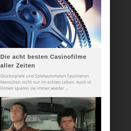
Die acht besten Casinofilme
aller Zeiten
Glücksspiele und Spielautomaten faszinieren
Menschen nicht nur im echten Leben. Auch in
Filmen spielen sie immer wieder
...