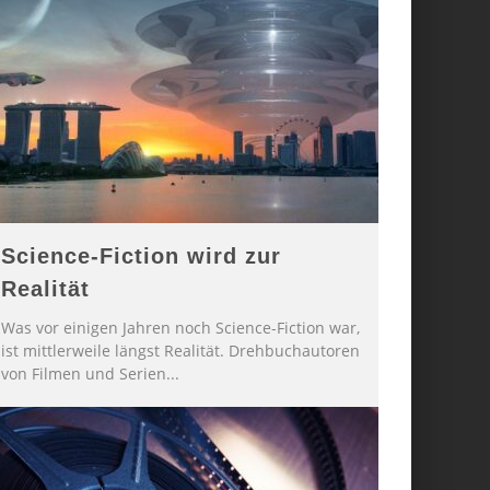
Science-Fiction wird zur
Realität
Was vor einigen Jahren noch Science-Fiction war,
ist mittlerweile längst Realität. Drehbuchautoren
von Filmen und Serien
...