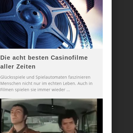
Die acht besten Casinofilme
aller Zeiten
Glücksspiele und Spielautomaten faszinieren
Menschen nicht nur im echten Leben. Auch in
Filmen spielen sie immer wieder
...