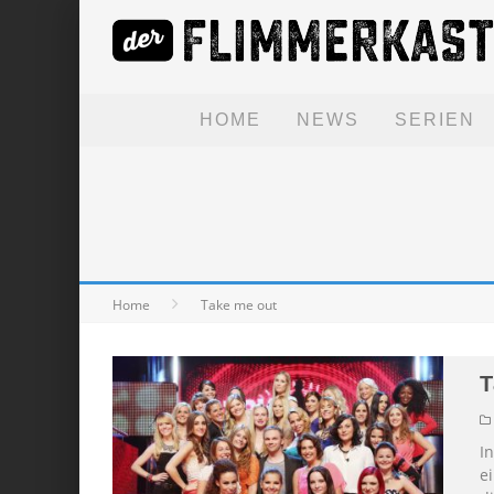
HOME
NEWS
SERIEN
Home
Take me out
T
I
e